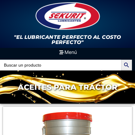
"EL LUBRICANTE PERFECTO
AL COSTO
PERFECTO"
Menú
Search Button
Search
for:
ACEITES PARA TRACTOR