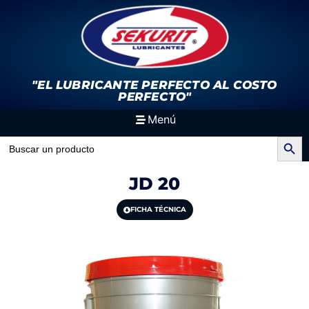
"EL LUBRICANTE PERFECTO
AL COSTO
PERFECTO"
Menú
Search Button
Search
for:
JD 20
FICHA TÉCNICA