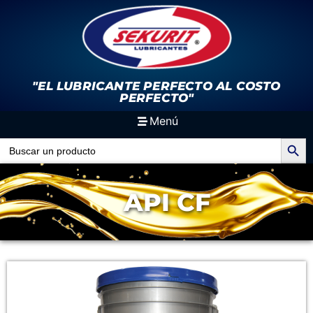
"EL LUBRICANTE PERFECTO
AL COSTO
PERFECTO"
Menú
Search Button
Search
for:
API CF