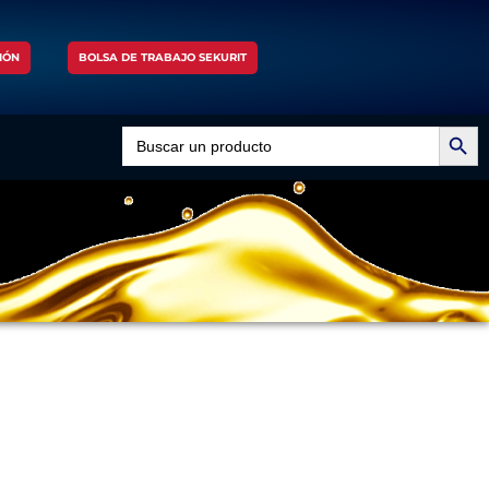
IÓN
BOLSA DE TRABAJO SEKURIT
Search Button
Search
for: