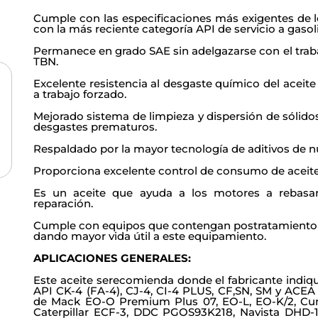
Cumple con las especificaciones más exigentes de lo
con la más reciente categoría API de servicio a gasol
Permanece en grado SAE sin adelgazarse con el traba
TBN.
Excelente resistencia al desgaste químico del aceite
a trabajo forzado.
Mejorado sistema de limpieza y dispersión de sólidos
desgastes prematuros.
Respaldado por la mayor tecnología de aditivos de 
200 lts.
1000 lts.
Proporciona excelente control de consumo de aceite
Es un aceite que ayuda a los motores a rebasa
reparación.
Cumple con equipos que contengan postratamiento 
dando mayor vida útil a este equipamiento.
APLICACIONES GENERALES:
Este aceite serecomienda donde el fabricante indiq
API CK-4 (FA-4), CJ-4, CI-4 PLUS, CF,SN, SM y ACEA 
de Mack EO-O Premium Plus 07, EO-L, EO-K/2, C
Caterpillar ECF-3, DDC PGOS93K218, Navista DHD-