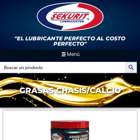
"EL LUBRICANTE PERFECTO
AL COSTO
PERFECTO"
Menú
Search Button
Search
for:
GRASAS CHASIS/CALCIO