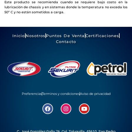
Este producto se recomienda cuando se requiere bajo costo en la
lubricación de chassis y en sistemas donde la temperatura no exceda los
50º C y no están sometidos a carga.
Inicio
Nosotros
Puntos De Venta
Certificaciones
Contacto
Preferencias
Terminos y condiciones
Aviso de privacidad
C. José González Gallo 76, Col. Toluquilla, 45610,
San Pedro