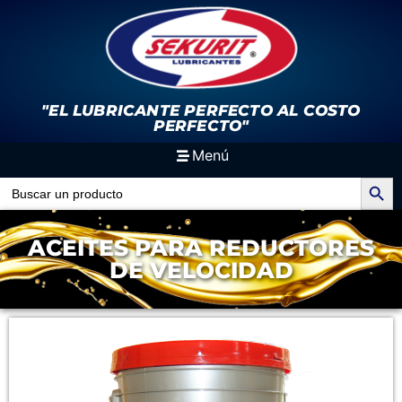
"EL LUBRICANTE PERFECTO
AL COSTO
PERFECTO"
Menú
Search Button
Search
for:
ACEITES PARA REDUCTORES
DE VELOCIDAD