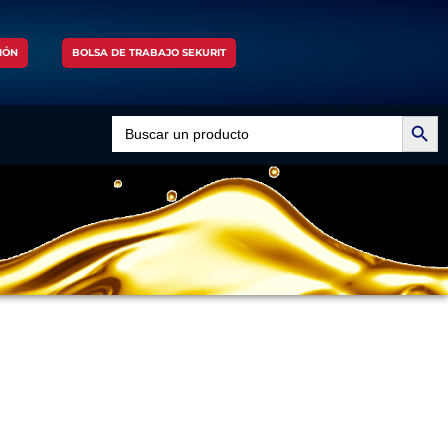
IÓN
BOLSA DE TRABAJO SEKURIT
Search Button
Search
for: