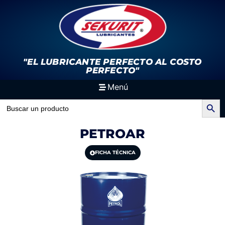
"EL LUBRICANTE PERFECTO
AL COSTO
PERFECTO"
Menú
Search Button
Search
for:
PETROAR
FICHA TÉCNICA