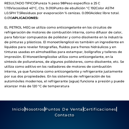
RESULTADO TIPICO
Pureza % peso 98
Peso específico a 25 C
1.115
Viscosidad 40°C, Cts. 9.010
Punto de ebullición °C 192
Color ASTM
L0.5
PH 7.5
Residuos por evaporación % cenizas. 0.090
Acidez libre total.
0.010
APLICACIONES:
EL PETROL MEG se utiliza como anticongelante en los circuitos de
refrigeración de motores de combustión interna, como difusor de calor,
para fabricar compuestos de poliéster y como disolvente en la industria
de pinturas y plásticos. El monoetilenglicol es también un ingrediente en
líquidos para revelar fotografías, fluidos para frenos hidráulicos y en
tinturas usadas en almohadillas para estampar, bolígrafos y talleres de
impresión. El Monoetilenglicol
se utiliza como anticongelante, en la
síntesis de poliuretanos, de algunos poliésteres, como disolvente, etc. Se
utiliza como aditivo en los radiadores de motores de combustión
interna, ya que funciona como anticongelante y refrigerante justamente
por sus dos propiedades. En los sistemas de refrigeración de los
automóviles modernos, el refrigerante (agua) funciona a presión y puede
alcanzar más de 120 °C de temperatura
Inicio
Nosotros
Puntos De Venta
Certificaciones
Contacto