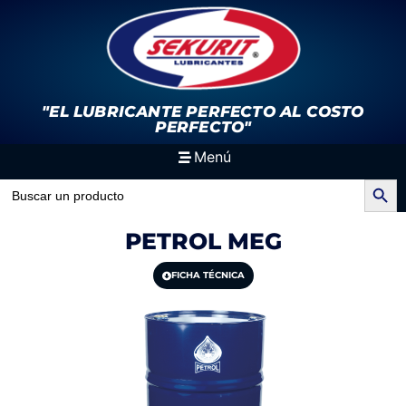
"EL LUBRICANTE PERFECTO
AL COSTO
PERFECTO"
Menú
Search Button
Search
for:
PETROL MEG
FICHA TÉCNICA