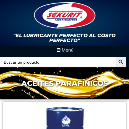
"EL LUBRICANTE PERFECTO
AL COSTO
PERFECTO"
Menú
Search Button
Search
for:
ACEITES PARAFÍNICOS