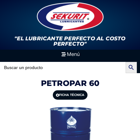
"EL LUBRICANTE PERFECTO
AL COSTO
PERFECTO"
Menú
Search Button
Search
for:
PETROPAR 60
FICHA TÉCNICA