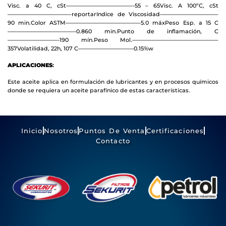
Visc. a 40 C, cSt————————————-55 – 65
Visc. A 100ºC, cSt
———————————–reportar
Indice de Viscosidad——————————–
90 min.
Color ASTM—————————————–5.0 máx
Peso Esp. a 15 C
————————————-0.860 min.
Punto de inflamación, C
—————————-190 mín.
Peso Mol.———————————————–
357
Volatilidad, 22h, 107 C——————————0.15%w
APLICACIONES
:
Este aceite aplica en formulación de lubricantes y en procesos químicos
donde se requiera un aceite parafínico de estas características.
Inicio
Nosotros
Puntos De Venta
Certificaciones
Contacto