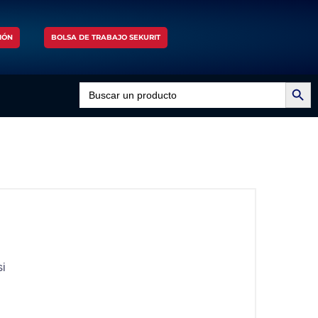
IÓN
BOLSA DE TRABAJO SEKURIT
Search Button
Search
for:
si