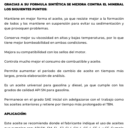
GRACIAS A SU FORMULA SINTÉTICA SE MEJORA CONTRA EL MINERAL
LOS SIGUIENTES PUNTOS
:
Mantiene en mejor forma el aceite, ya que resiste mejor a la formación
de lodos y los mantiene en suspensión para evitar su sedimentación y
que provoquen problemas.
Conserva mejor su viscosidad en altas y bajas temperaturas, por lo que
tiene mejor bombeabilidad en ambas condiciones.
Mejora su compatibilidad con los sellos del motor.
Controla mucho mejor el consumo de combustible y aceite.
Permite aumentar el periodo de cambio de aceite en tiempos más
largos, previa elaboración de análisis.
Es un aceite universal para gasolina y diesel, ya que cumple con los
grados de calidad API SN para gasolina.
Permanece en el grado SAE inicial sin adelgazarse con el trabajo como
los aceites anteriores y retiene por tiempo más prolongado el TBN.
APLICACIÓN
:
Este aceite se recomienda donde el fabricante indique el uso de aceites
que cumplan con: API SN, SM, SL, SJ, CI-4, CH-4, CG-4, CF-4, y CF. Cumple