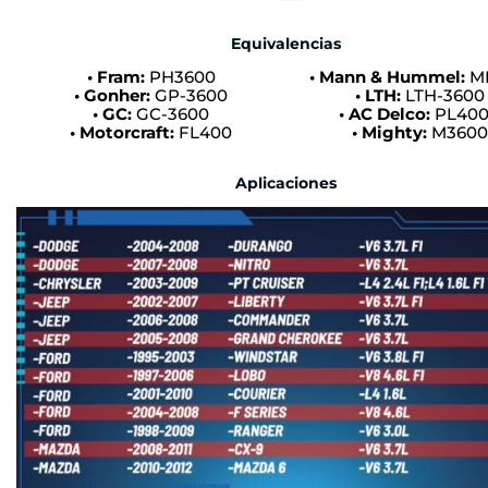
Equivalencias
• Fram:
PH3600
• Mann & Hummel:
M
• Gonher:
GP-3600
• LTH:
LTH-3600
• GC:
GC-3600
• AC Delco:
PL40
• Motorcraft:
FL400
• Mighty:
M360
Aplicaciones