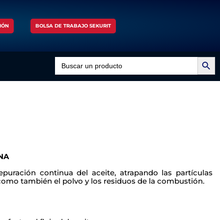
IÓN
BOLSA DE TRABAJO SEKURIT
Search Button
Search
for:
NA
depuración continua del aceite,
atrapando las partículas
í como
también el polvo y los residuos de la combustión.