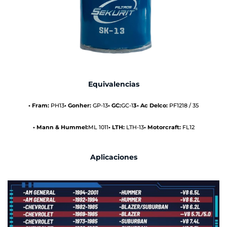
Equivalencias
• Fram:
PH13
• Gonher:
GP-13
• GC:
GC-1
3
• Ac Delco:
PF1218 / 35
• Mann & Hummel:
ML 1011
• LTH:
LTH-13
• Motorcraft:
FL12
Aplicaciones