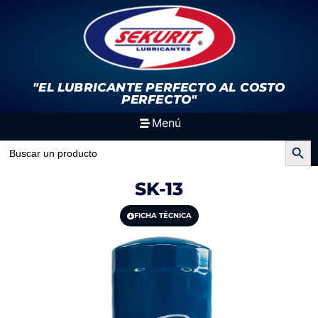
"EL LUBRICANTE PERFECTO
AL COSTO
PERFECTO"
Menú
Search Button
Search
for:
SK-13
FICHA TÉCNICA