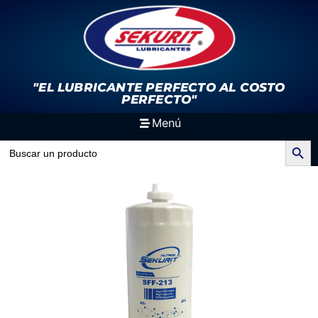
"EL LUBRICANTE PERFECTO
AL COSTO
PERFECTO"
Menú
Search Button
Search
for: