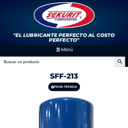
"EL LUBRICANTE PERFECTO
AL COSTO
PERFECTO"
Menú
Search Button
Search
for:
SFF-213
FICHA TÉCNICA