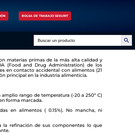
IÓN
BOLSA DE TRABAJO SEKURIT
Search Button
Search
for:
on materias primas de la más alta calidad y
A (Food and Drug Administration) de los
es en contacto accidental con alimentos (21
n principal en la industria alimenticia.
 amplio rango de temperatura (-20 a 250º C)
 en forma marcada.
idas en alimentos ( 0.15%). No mancha, ni
 a la refinación de sus componentes lo que
ante.