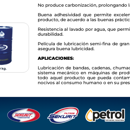
No produce carbonización, prolongando la
Buena adhesividad que permite excelen
producto, de acuerdo a las buenas práct
Resistencia al lavado por agua, que perm
durabilidad.
Película de lubricación semi-fina de gran
asegura buena lubricidad.
APLICACIONES
:
Lubricación de bandas, cadenas, chumac
0 kg.
3.5 Kg.
15 Kg.
sistema mecánico en máquinas de produ
todo aquel producto que pueda contamin
nocivos al consumo humano o en su pres