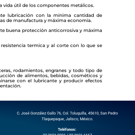
 vida útil de los componentes metálicos.
te lubricación con la mínima cantidad de
icas de manufactura y máxima economía.
ite buena protección anticorrosiva y máxima
 resistencia termica y al corte con lo que se
eras, rodamientos, engranes y todo tipo de
170 kg.
cción de alimentos, bebidas, cosméticos y
arse con el lubricante y producir efectos
entación.
C. José González Gallo 76, Col. Toluquilla, 45610,
San Pedro
Tlaquepaque, Jalisco, México.
Teléfonos: