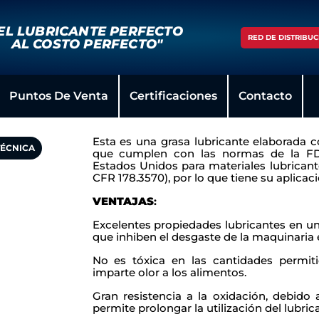
EL LUBRICANTE PERFECTO
RED DE DISTRIBUC
AL COSTO PERFECTO"
Puntos De Venta
Certificaciones
Contacto
Esta es una grasa lubricante elaborada c
TÉCNICA
que cumplen con las normas de la FD
Estados Unidos para materiales lubricant
CFR 178.3570), por lo que tiene su aplicació
VENTAJAS
:
Excelentes propiedades lubricantes en un
que inhiben el desgaste de la maquinaria
No es tóxica en las cantidades permit
imparte olor a los alimentos.
Gran resistencia a la oxidación, debido
permite prolongar la utilización del lubric