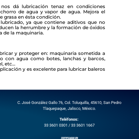
 nos dá lubricación tenaz en condiciones
 chorro de agua y vapor de agua. Mejora el
e grasa en ésta condición.
 lubricado, ya que contiene aditivos que no
ducen la herrumbre y la formación de óxidos
a de la maquinaria.
ricar y proteger en: maquinaria sometida a
o con agua como botes, lanchas y barcos,
l, etc…
plicación y es excelente para lubricar baleros
170 kg.
C. José González Gallo 76, Col. Toluquilla, 45610,
San Pedro
Tlaquepaque, Jalisco, México.
Teléfonos:
33 3601 0301
/
33 3601 1667