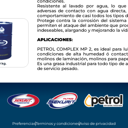
condiciones.
Resistente al lavado por agua, lo que
adversas de contacto con agua directa,
comportamiento de casi todos los tipos d
Protege contra la corrosión del sistema
permiten el ataque del ambiente que pro
indeseables, alargando y mejorando la vid
APLICACIONES
:
PETROL COMPLEX MP 2, es ideal para lub
condiciones de alta humedad ó contact
molinos de laminación, molinos para pape
Es una grasa industrial para todo tipo de a
0 kg.
3.5 Kg.
15 Kg.
de servicio pesado.
Preferencias
Terminos y condiciones
Aviso de privacidad