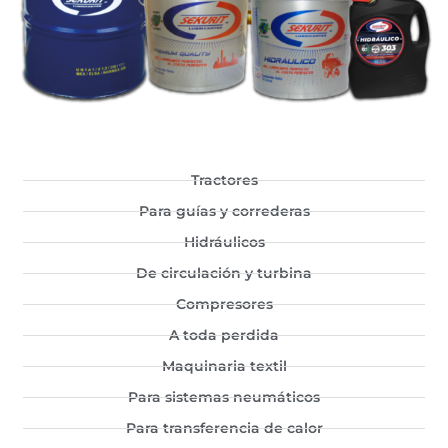
Tractores
Para guías y correderas
Hidráulicos
De circulación y turbina
Compresores
A toda perdida
Maquinaria textil
Para sistemas neumáticos
Para transferencia de calor