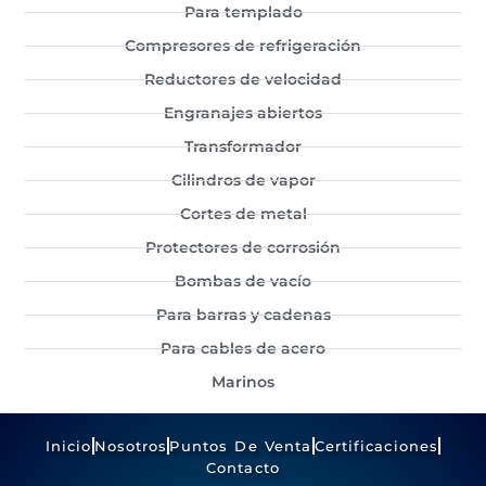
Para templado
Compresores de refrigeración
Reductores de velocidad
Engranajes abiertos
Transformador
Cilindros de vapor
Cortes de metal
Protectores de corrosión
Bombas de vacío
Para barras y cadenas
Para cables de acero
Marinos
Inicio
Nosotros
Puntos De Venta
Certificaciones
Contacto