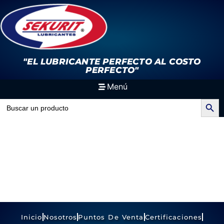
"EL LUBRICANTE PERFECTO
AL COSTO
PERFECTO"
Menú
Search Button
Search
for:
Inicio
Nosotros
Puntos De Venta
Certificaciones