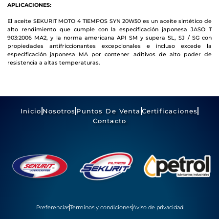
APLICACIONES:
El aceit
e SEKURIT MOTO 4 TIEMPOS SYN
20W50 es un aceite
sintético
de
alto
rendimiento que cumple con la especificación
japonesa
JASO
T
903:2006
MA
2
,
y
la
norma
americana
API
S
M
y
supera
SL,
SJ
/
SG
con
propiedades
antifriccionantes excepcionale
s e incluso excede la
especificación
japonesa
MA
por contener aditivos de alto poder de
resistencia a altas temperaturas.
Inicio
Nosotros
Puntos De Venta
Certificaciones
Contacto
Preferencias
Terminos y condiciones
Aviso de privacidad