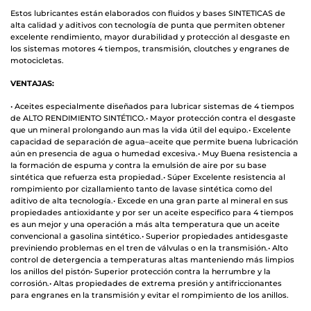
Estos lubrican
tes están elaborados con fluidos
y bases
SINTETIC
A
S
de
alta calidad
y
aditivos con tecnología de punta que permiten obtener
excelente rendimiento, mayor
durabilidad y protección al d
esgaste
en
los sistemas motores 4 tiempos, transmisión,
cloutches y engranes de
motocicletas.
VENTAJAS:
• Aceites especialmente diseñados par
a lubricar sistemas de 4 tiempos
de ALTO
RENDIMIENTO SINTÉTICO
.
•
Mayor protección contra el desgaste
que
un mineral
p
rolonga
ndo aun mas
la vida
útil del equipo.
•
Excelente
capacidad de separación de agua
–
aceite que permite buena lubricación
aún en presencia de agua o humedad excesiva.
•
Muy
Buena resistencia a
Ia formación de espuma
y contra la emulsión de aire por
su bas
e
sintética que refuerza esta propiedad
.
•
Súper
Excelente resistencia
al
rompimiento por cizallamiento tanto de lavase
sintética como del
aditivo de alta tecnología
.
•
Excede en una gran parte al mineral en sus
propiedades
antioxidante
y
por ser un
aceite
especifico para 4 tiempos
es aun mejor
y
una operación a
más
alta
temperatura que un aceite
convenciona
l a gasolina
sintético
.
•
Superior propiedades antidesgaste
previniendo problemas en el tren de válvulas o
en la transmisión.
•
Alto
control de detergenc
ia a temperaturas altas manteniendo
más
limpios
los
anillos del
pistón
•
Superior protección contra la herrumbre y la
corrosión.
•
Altas propiedades de extrema
presión
y antifriccionantes
para engranes en la
transmisión y evitar el rompimiento de los anillos
.