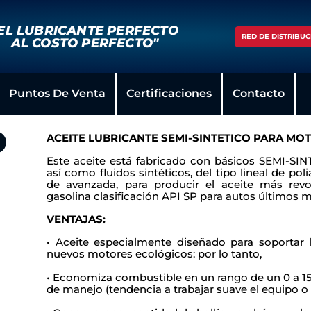
EL LUBRICANTE PERFECTO
RED DE DISTRIBUC
AL COSTO PERFECTO"
Puntos De Venta
Certificaciones
Contacto
ACEITE LUBRICANTE SEMI-SINTETICO PARA MO
Este aceite está fabricado con básicos SEMI-SIN
así
como fluidos sintéticos, del tipo lineal de poli
de avanzada,
para producir el aceite más rev
gasolina clasificación API SP
para autos últimos m
VENTAJAS:
• Aceite especialmente diseñado para soportar 
nuevos motores ecológicos: por lo tanto,
•
Economiza combustible en un rango de un 0 a 1
de manejo (tendencia a trabajar suave el equipo o 