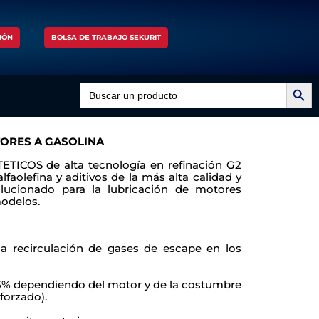
IÓN
BOLSA DE TRABAJO SEKURIT
Search Button
Search
for:
TORES A GASOLINA
TETICOS de alta tecnología en refinación G2
alfaolefina y aditivos de la más alta calidad y
olucionado para la lubricación de motores
odelos.
la recirculación de gases de escape en los
5% dependiendo del motor y de la
costumbre
forzado).