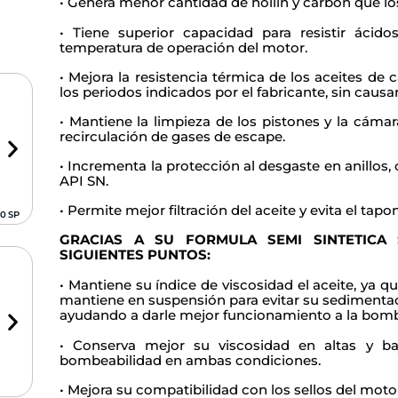
•
Genera menor cantidad de hollín y carbón que los
•
Tiene superior capacidad para resistir ácid
temperatura de operación del motor.
•
Mejora la resistencia térmica de los aceites de 
los periodos indicados por el fabricante, sin causa
•
Mantiene la limpieza de los pistones y la cám
recirculación de gases de escape.
•
Incrementa la protección al desgaste en anillos,
API SN.
•
Permite mejor filtración del aceite y evita el tap
0 SP
SEMI-SINTÉTICO 10W30 SP
SEMI-SINTÉTICO 10W40 SP
SEMI-SINTÉTICO 15
GRACIAS A SU FORMULA SEMI SINTETICA
SIGUIENTES PUNTOS:
• Mantiene su índice de viscosidad el aceite, ya q
mantiene en suspensión para evitar su sedimenta
ayudando a darle mejor funcionamiento a la bomb
• Conserva mejor su viscosidad en altas y ba
bombeabilidad en ambas condiciones.
1000 lts.
946 ml.
1 lts.
• Mejora su compatibilidad con los sellos del moto