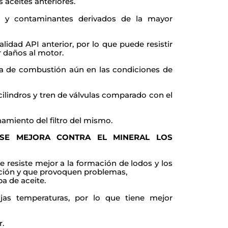
 aceites anteriores.
os y contaminantes derivados de la mayor
calidad API anterior, por lo que puede
resistir
r daños al motor.
ara de combustión aún en las condiciones
de
 cilindros y tren de válvulas comparado
con el
onamiento del filtro del mismo.
W40 SP
 SE MEJORA CONTRA EL MINERAL LOS
ue resiste mejor a la formación de lodos y los
ción y que provoquen problemas,
a de aceite.
jas temperaturas, por lo que tiene mejor
19 lts.
r.